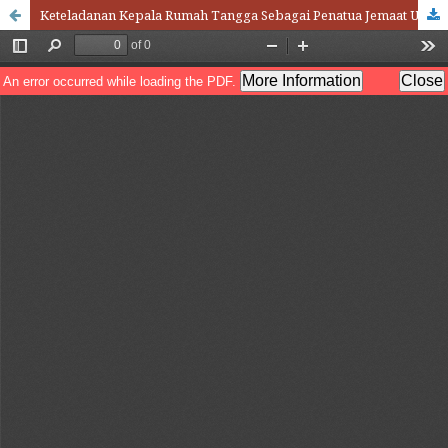
Keteladanan Kepala Rumah Tangga Sebagai Penatua Jemaat Untuk Pertumbuhan Gereja Berdasarkan 1 Timotius 3:5