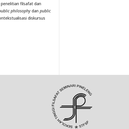
enelitian filsafat dan
public philosophy
dan
public
ntekstualisasi diskursus