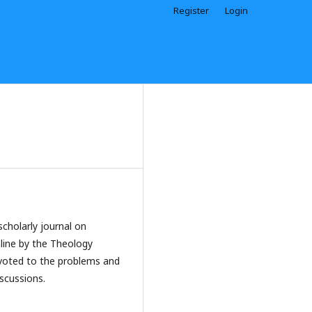
Register
Login
cholarly journal on
nline by the Theology
evoted to the problems and
scussions.