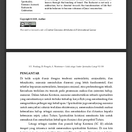
Spirituality; 
known through the breaking of bread. The Eucharist is not only a 
Emmaus Account; 
celebration,  but  is  directed  towards  the  transformation  of  l
ife  that 
Eucharistic 
enables believers to become witnesses of Jesus' resurrection
. 
Celebration
Copyright © 
2025
, Author
This work is licensed under a
Creative Commons Attribution 4.0 International License
S.V. Pondaag
; D. Po
n
goh; A. Wuritimur
–
Sabda sebagai Sumber Spiritualitas Liturgi:
92
-
118
PENGANTAR
D
i  balik  wajah  dunia 
dengan 
tendensi
materialistis,  rasionalistis,  dan 
teknokratis
,  manusia  merindukan 
dimensi 
yang  lebih  fundamenta
L
dari 
sekedar kepuasan
materialistis, 
kemajuan 
rasional, atau 
perkembangan
tekni
k
. 
Kerinduan terdalam 
itu 
terarah pada penemuan 
makna
dan orientasi 
hidup. 
manusia
. 
Dalam bahasa Kristiani
, manusia
membutuhkan sebuah spiritualitas
yang membantunya untuk 
terbuka terhadap karya Roh yang membimbing dan 
mengarahkan 
pelbagai segi kehidupan
.
Spiritualitas 
juga 
mendorong manusia 
1
untuk
menyadari rahasia terdalam 
eksistensinya,
menemukan kembali makna 
keberadaan  hidup  sebagai  manusia;  dan  membiarkan  diri  dituntun  kepada 
kebenaran  sejati,  yakni  Tuhan.  Spiritualitas  kristiani  membantu  kita  untuk 
memaknai dan menafsirkan kehidupan 
duniawi
dari perspektif Tuhan.
Liturgi 
sebagai  sumber  dan  puncak  hidup
Kristiani  (SC  10)
adalah 
tempat yang istimewa untuk 
menemukan spiritualitas Kristiani
. Di sini kita 
berbicara  tentang  spiritualitas  liturgis.
Elemen
-
elemen  liturgi,  seperti  kata
-
2