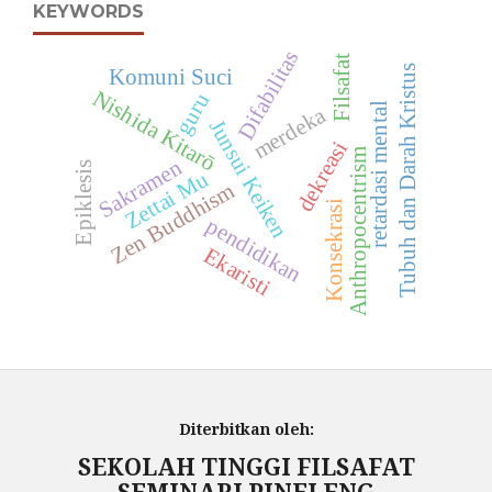
KEYWORDS
Difabilitas
Filsafat
Tubuh dan Darah Kristus
Komuni Suci
Nishida Kitarō
guru
retardasi mental
merdeka
Junsui Keiken
dekreasi
Anthropocentrism
Sakramen
Epiklesis
Zettai Mu
Zen Buddhism
Konsekrasi
pendidikan
Ekaristi
Diterbitkan oleh:
SEKOLAH TINGGI FILSAFAT
SEMINARI PINELENG