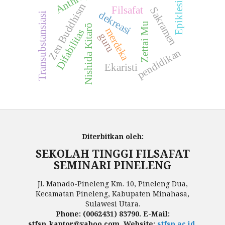
Epiklesis
Zen Buddhism
Filsafat
Sakramen
dekreasi
Transubstansiasi
Zettai Mu
Nishida Kitarō
merdeka
Difabilitas
guru
pendidikan
Ekaristi
Diterbitkan oleh:
SEKOLAH TINGGI FILSAFAT
SEMINARI PINELENG
Jl. Manado-Pineleng Km. 10, Pineleng Dua,
Kecamatan Pineleng, Kabupaten Minahasa,
Sulawesi Utara.
Phone: (0062431) 83790. E-Mail:
stfsp_kantor@yahoo.com. Website:
stfsp.ac.id
.