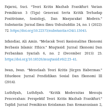
Fajarni, Suci. “Teori Kritis Mazhab Frankfurt: Varian
Pemikiran 3 (Tiga) Generasi Serta Kritik Terhadap
Positivisme, Sosiologi, Dan Masyarakat Modern.”
Substantia: Jurnal Ilmu-Ilmu Ushuluddin 24, no. 1 (2022):
72.
https://doi.org/10.22373/substantia.v24i1.13045
.
Isfandiar, Ali Amin. “Melacak Teori Rasionalitas Ekonomi
Berbasis Islamic Ethics.” Muqtasid: Jurnal Ekonomi Dan
Perbankan Syariah 6, no. 2 (December 2015): 23.
https://doi.org/10.18326/muqtasid.v6i2.23-41
.
Iwan, Iwan. “Menelaah Teori Kritis Jürgen Habermas.”
Edueksos: Jurnal Pendidikan Sosial Dan Ekonomi lll
(2014).
Luthfiyah, Luthfiyah. “Kritik Modernitas Menuju
Pencerahan: Perspektif Teori Kritis Mazhab Frankfurt.”
Tajdid: Jurnal Pemikiran Keislaman Dan Kemanusiaan 2,