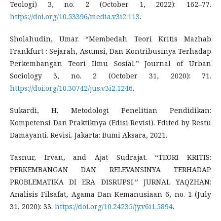
Teologi) 3, no. 2 (October 1, 2022): 162–77.
https://doi.org/10.53396/media.v3i2.113
.
Sholahudin, Umar. “Membedah Teori Kritis Mazhab
Frankfurt : Sejarah, Asumsi, Dan Kontribusinya Terhadap
Perkembangan Teori Ilmu Sosial.” Journal of Urban
Sociology 3, no. 2 (October 31, 2020): 71.
https://doi.org/10.30742/jus.v3i2.1246
.
Sukardi, H. Metodologi Penelitian Pendidikan:
Kompetensi Dan Praktiknya (Edisi Revisi). Edited by Restu
Damayanti. Revisi. Jakarta: Bumi Aksara, 2021.
Tasnur, Irvan, and Ajat Sudrajat. “TEORI KRITIS:
PERKEMBANGAN DAN RELEVANSINYA TERHADAP
PROBLEMATIKA DI ERA DISRUPSI.” JURNAL YAQZHAN:
Analisis Filsafat, Agama Dan Kemanusiaan 6, no. 1 (July
31, 2020): 33.
https://doi.org/10.24235/jy.v6i1.5894
.