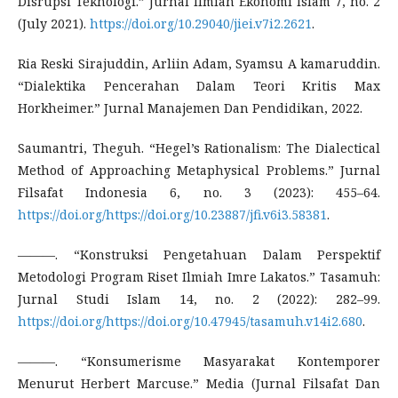
Disrupsi Teknologi.” Jurnal Ilmiah Ekonomi Islam 7, no. 2
(July 2021).
https://doi.org/10.29040/jiei.v7i2.2621
.
Ria Reski Sirajuddin, Arliin Adam, Syamsu A kamaruddin.
“Dialektika Pencerahan Dalam Teori Kritis Max
Horkheimer.” Jurnal Manajemen Dan Pendidikan, 2022.
Saumantri, Theguh. “Hegel’s Rationalism: The Dialectical
Method of Approaching Metaphysical Problems.” Jurnal
Filsafat Indonesia 6, no. 3 (2023): 455–64.
https://doi.org/https://doi.org/10.23887/jfi.v6i3.58381
.
———. “Konstruksi Pengetahuan Dalam Perspektif
Metodologi Program Riset Ilmiah Imre Lakatos.” Tasamuh:
Jurnal Studi Islam 14, no. 2 (2022): 282–99.
https://doi.org/https://doi.org/10.47945/tasamuh.v14i2.680
.
———. “Konsumerisme Masyarakat Kontemporer
Menurut Herbert Marcuse.” Media (Jurnal Filsafat Dan